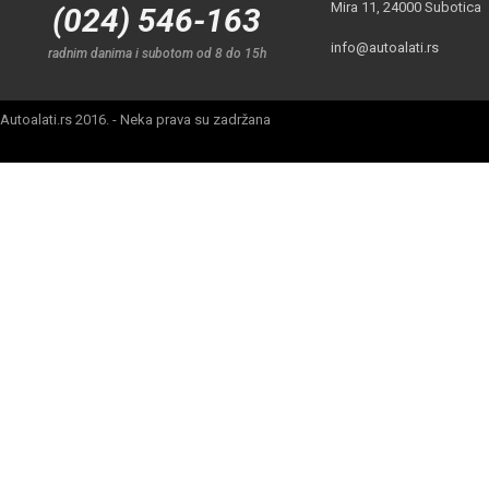
Mira 11, 24000 Subotica
(024) 546-163
info@autoalati.rs
radnim danima i subotom od 8 do 15h
Autoalati.rs 2016. - Neka prava su zadržana