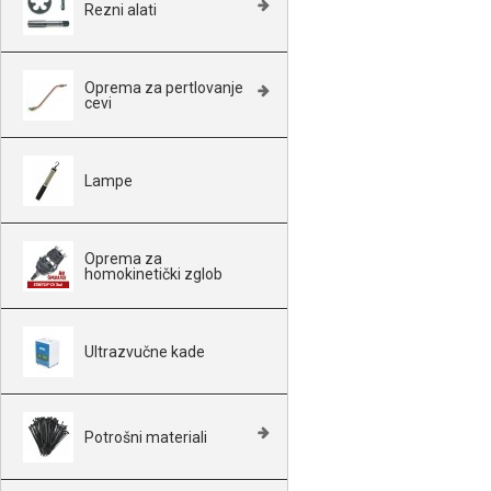
Rezni alati
Oprema za pertlovanje
cevi
Lampe
Oprema za
homokinetički zglob
Ultrazvučne kade
Potrošni materiali