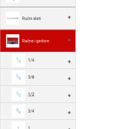
Ručni alati
Račne i gedore
1/4
3/8
1/2
3/4
1